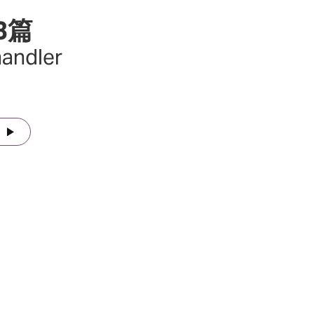
3篇
handler