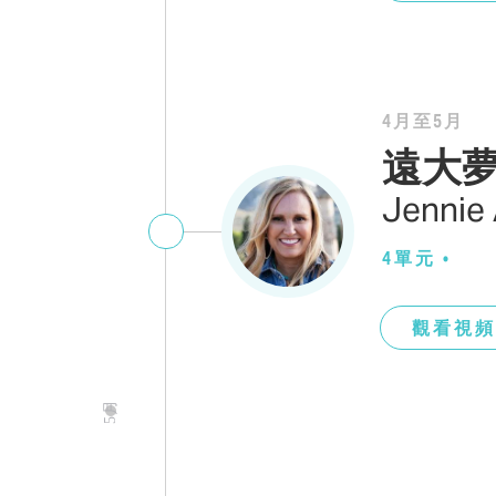
4月至5月
遠大夢
Jennie 
4單元
•
觀看視頻
5月