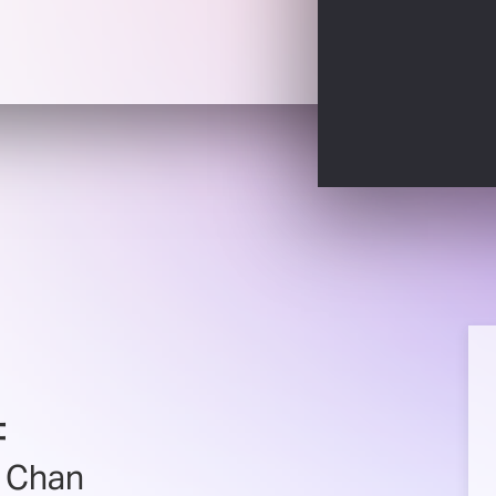
書
s Chan