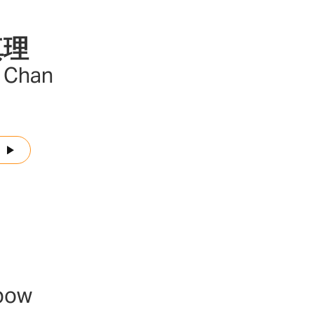
真理
s Chan
bow