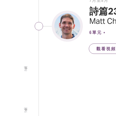
7月至8月
詩篇2
Matt C
6單元
•
觀看視頻
8月
9月