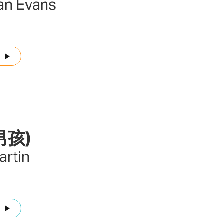
an Evans
男孩)
artin