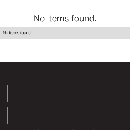
Renowned leaders and speakers provide free,
invaluable insights for ministry leaders and staff
No items found.
No items found.
rs
rs