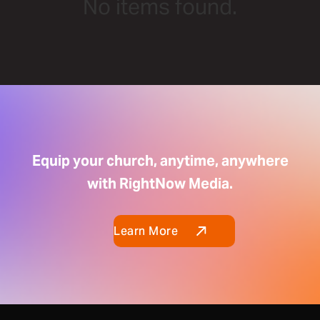
No items found.
Equip your church, anytime, anywhere
with RightNow Media.
Learn More